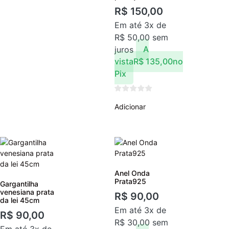
R$
150,00
Em até 3x de
R$
50,00
sem
juros
A
vista
R$
135,00
no
Pix
Adicionar
Anel Onda
Prata925
Gargantilha
venesiana prata
R$
90,00
da lei 45cm
Em até 3x de
R$
90,00
R$
30,00
sem
Em até 3x de