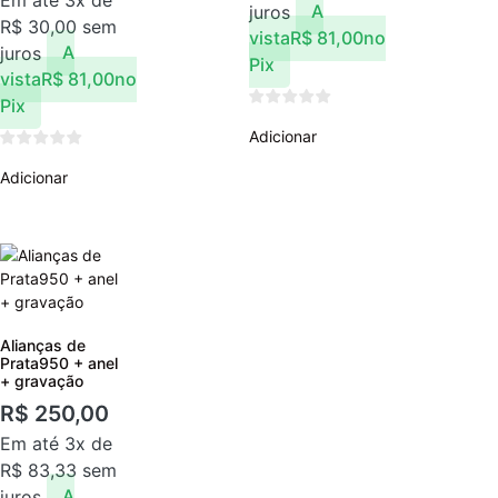
juros
A
R$
30,00
sem
vista
R$
81,00
no
juros
A
Pix
vista
R$
81,00
no
Pix
Adicionar
Adicionar
Alianças de
Prata950 + anel
+ gravação
R$
250,00
Em até 3x de
R$
83,33
sem
juros
A